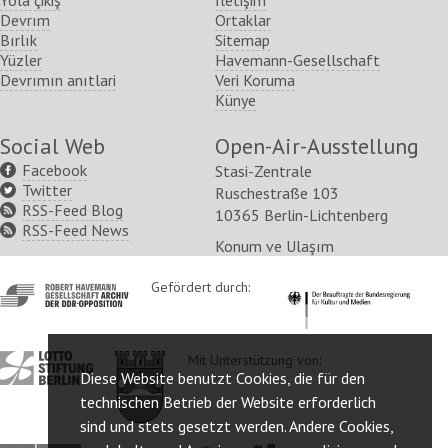
Yola çikiş
İletişim
Devrım
Ortaklar
Bırlık
Sitemap
Yüzler
Havemann-Gesellschaft
Devrımın anıtlari
Veri Koruma
Künye
Social Web
Open-Air-Ausstellung
Facebook
Stasi-Zentrale
Twitter
Ruschestraße 103
RSS-Feed Blog
10365 Berlin-Lichtenberg
RSS-Feed News
Konum ve Ulaşım
http://www.havemann-
Gefördert durch:
http://www.kulturstaatsm
gesellschaft.de/
http://www.lotto-
http://www.berlin.de/ba-
Mit Unterstützung von:
Diese Website benutzt Cookies, die für den
stiftung-
lichtenberg/
berlin.de/
technischen Betrieb der Website erforderlich
sind und stets gesetzt werden. Andere Cookies,