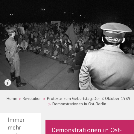
Quelle: picture-alliance/dpa/Wolfgang Kumm
Home
>
Revolution
>
Proteste zum Geburtstag: Der 7. Oktober 1989
>
Demonstrationen in Ost-Berlin
Immer
mehr
Demonstrationen in Ost-