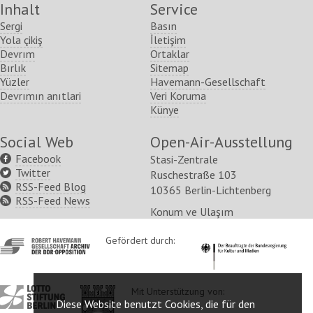
Inhalt
Service
Sergi
Basın
Yola çikiş
İletişim
Devrım
Ortaklar
Bırlık
Sitemap
Yüzler
Havemann-Gesellschaft
Devrımın anıtlari
Veri Koruma
Künye
Social Web
Open-Air-Ausstellung
Facebook
Stasi-Zentrale
Twitter
Ruschestraße 103
RSS-Feed Blog
10365 Berlin-Lichtenberg
RSS-Feed News
Konum ve Ulaşım
http://www.havemann-
Gefördert durch:
http://www.kulturstaatsm
gesellschaft.de/
http://www.lotto-
http://www.berlin.de/ba-
Mit Unterstützung von:
Diese Website benutzt Cookies, die für den
stiftung-
lichtenberg/