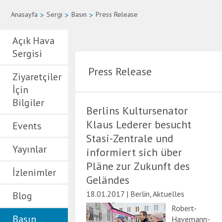
Anasayfa
>
Sergi
>
Basın
>
Press Release
Açık Hava
Sergisi
Press Release
Ziyaretçiler
İçin
Bilgiler
Berlins Kultursenator
Klaus Lederer besucht
Events
Stasi-Zentrale und
Yayınlar
informiert sich über
Pläne zur Zukunft des
İzlenimler
Geländes
18.01.2017 | Berlin, Aktuelles
Blog
Robert-
Basın
Havemann-