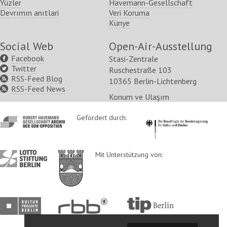
mehr
Yüzler
Havemann-Gesellschaft
„Revolution und
Devrımın anıtlari
Veri Koruma
Mauerfall“ in der Stasi-
Künye
Zentrale in Berlin-
Social Web
Open-Air-Ausstellung
Lichtenberg feierlich
Facebook
Stasi-Zentrale
eröffnet
Twitter
Ruschestraße 103
RSS-Feed Blog
15.06.2016 | Berlin
10365 Berlin-Lichtenberg
RSS-Feed News
Ab heute ist die Schau täglich rund
Konum ve Ulaşım
um die Uhr geöffnet
http://www.havemann-
Gefördert durch:
http://www.kulturstaatsm
gesellschaft.de/
160615_PM_RHG_Eroeffnung_Revolu
409 KB
http://www.lotto-
http://www.berlin.de/ba-
Mit Unterstützung von:
stiftung-
lichtenberg/
mehr
berlin.de/
Opening of the Open-Air
http://www.kulturprojekte-
http://www.rbb-
http://www.tip-
berlin.de/
online.de/
berlin.de/
Exhibition “Revolution