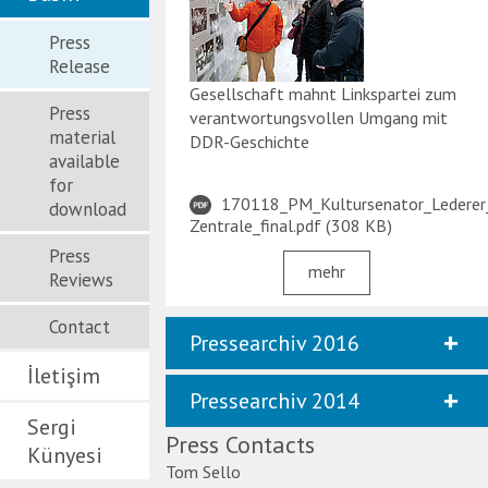
Press
Release
Gesellschaft mahnt Linkspartei zum
Press
verantwortungsvollen Umgang mit
material
DDR-Geschichte
available
for
170118_PM_Kultursenator_Lederer_
download
Zentrale_final.pdf
308 KB
Press
mehr
Reviews
Contact
Pressearchiv 2016
İletişim
Pressearchiv 2014
Bundespräsident Gauck
Sergi
besucht die Open-Air-
Press Contacts
Künyesi
Lotto-Stiftung bewilligt
Ausstellung „Revolution
Tom Sello