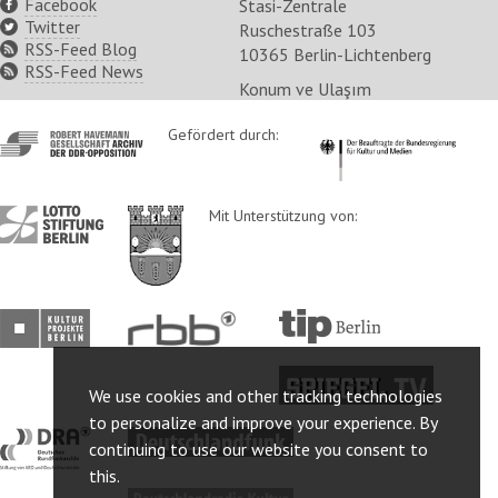
Facebook
Stasi-Zentrale
Twitter
Ruschestraße 103
RSS-Feed Blog
10365 Berlin-Lichtenberg
RSS-Feed News
Konum ve Ulaşım
http://www.havemann-
Gefördert durch:
http://www.kulturstaatsm
gesellschaft.de/
http://www.lotto-
http://www.berlin.de/ba-
Mit Unterstützung von:
stiftung-
lichtenberg/
berlin.de/
http://www.kulturprojekte-
http://www.rbb-
http://www.tip-
berlin.de/
online.de/
berlin.de/
http://www.spiegel.tv/
We use cookies and other tracking technologies
to personalize and improve your experience. By
http://www.dra.de/
http://www.deutschlandfunk.de/
continuing to use our website you consent to
this.