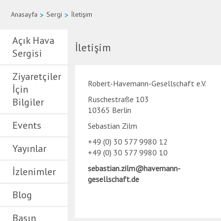
Anasayfa
>
Sergi
>
İletişim
Açık Hava
İletişim
Sergisi
Ziyaretçiler
Robert-Havemann-Gesellschaft e.V.
İçin
Ruschestraße 103
Bilgiler
10365 Berlin
Events
Sebastian Zilm
+49 (0) 30 577 9980 12
Yayınlar
+49 (0) 30 577 9980 10
sebastian.zilm@havemann-
İzlenimler
gesellschaft.de
Blog
Basın