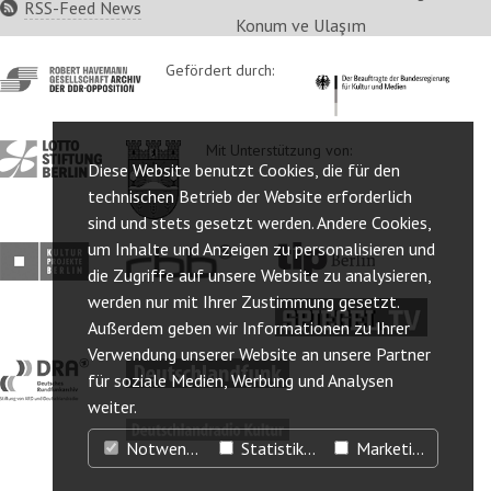
RSS-Feed News
Konum ve Ulaşım
http://www.havemann-
Gefördert durch:
http://www.kulturstaatsm
gesellschaft.de/
http://www.lotto-
http://www.berlin.de/ba-
Mit Unterstützung von:
Diese Website benutzt Cookies, die für den
stiftung-
lichtenberg/
berlin.de/
technischen Betrieb der Website erforderlich
sind und stets gesetzt werden. Andere Cookies,
um Inhalte und Anzeigen zu personalisieren und
http://www.kulturprojekte-
http://www.rbb-
http://www.tip-
die Zugriffe auf unsere Website zu analysieren,
berlin.de/
online.de/
berlin.de/
werden nur mit Ihrer Zustimmung gesetzt.
http://www.spiegel.tv/
Außerdem geben wir Informationen zu Ihrer
Verwendung unserer Website an unsere Partner
http://www.dra.de/
http://www.deutschlandfunk.de/
für soziale Medien, Werbung und Analysen
weiter.
http://www.deutschlandradiokultur.de/
Notwendig
Statistiken
Marketing