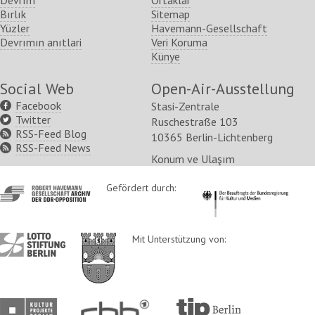
Devrım
Ortaklar
Bırlık
Sitemap
Yüzler
Havemann-Gesellschaft
Devrımın anıtlari
Veri Koruma
Künye
Social Web
Open-Air-Ausstellung
Facebook
Stasi-Zentrale
Twitter
Ruschestraße 103
RSS-Feed Blog
10365 Berlin-Lichtenberg
RSS-Feed News
Konum ve Ulaşım
http://www.havemann-
Gefördert durch:
http://www.kulturstaatsm
gesellschaft.de/
http://www.lotto-
http://www.berlin.de/ba-
Mit Unterstützung von:
stiftung-
lichtenberg/
berlin.de/
http://www.kulturprojekte-
http://www.rbb-
http://www.tip-