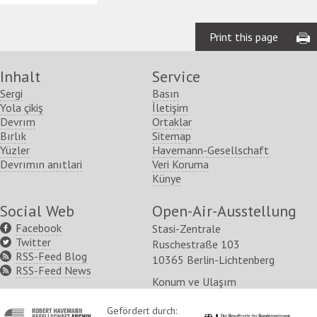
Print this page
Inhalt
Service
Sergi
Basın
Yola çikiş
İletişim
Devrım
Ortaklar
Bırlık
Sitemap
Yüzler
Havemann-Gesellschaft
Devrımın anıtlari
Veri Koruma
Künye
Social Web
Open-Air-Ausstellung
Facebook
Stasi-Zentrale
Twitter
Ruschestraße 103
RSS-Feed Blog
10365 Berlin-Lichtenberg
RSS-Feed News
Konum ve Ulaşım
http://www.havemann-
Gefördert durch:
http://www.kulturstaatsm