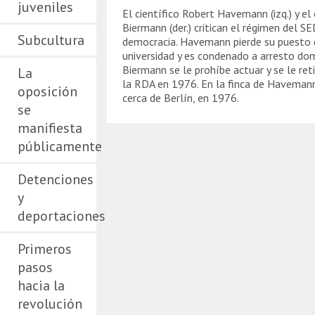
juveniles
El científico Robert Havemann (izq.) y e
Biermann (der.) critican el régimen del S
Subcultura
democracia. Havemann pierde su puesto 
universidad y es condenado a arresto domic
Biermann se le prohíbe actuar y se le ret
La
la RDA en 1976. En la finca de Havemann
oposición
cerca de Berlín, en 1976.
se
manifiesta
públicamente
Detenciones
y
deportaciones
Primeros
pasos
hacia la
revolución