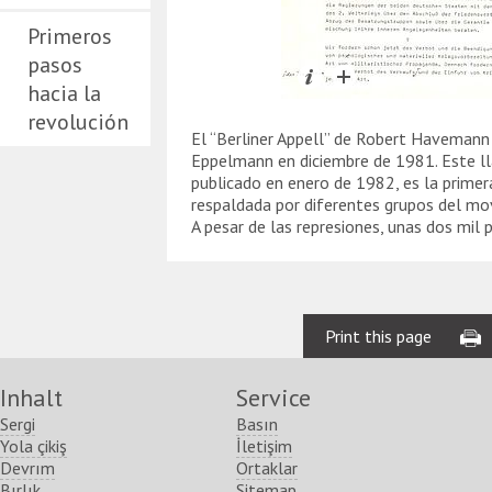
Primeros
pasos
hacia la
revolución
El “Berliner Appell” de Robert Havemann 
Eppelmann en diciembre de 1981. Este 
publicado en enero de 1982, es la primer
respaldada por diferentes grupos del mov
A pesar de las represiones, unas dos mil 
Print this page
Inhalt
Service
Sergi
Basın
Yola çikiş
İletişim
Devrım
Ortaklar
Bırlık
Sitemap