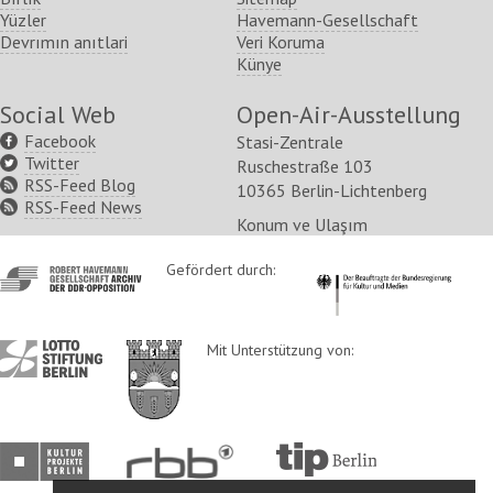
Yüzler
Havemann-Gesellschaft
Devrımın anıtlari
Veri Koruma
Künye
Social Web
Open-Air-Ausstellung
Facebook
Stasi-Zentrale
Twitter
Ruschestraße 103
RSS-Feed Blog
10365 Berlin-Lichtenberg
RSS-Feed News
Konum ve Ulaşım
http://www.havemann-
Gefördert durch:
http://www.kulturstaatsm
gesellschaft.de/
http://www.lotto-
http://www.berlin.de/ba-
Mit Unterstützung von:
stiftung-
lichtenberg/
berlin.de/
http://www.kulturprojekte-
http://www.rbb-
http://www.tip-
berlin.de/
online.de/
berlin.de/