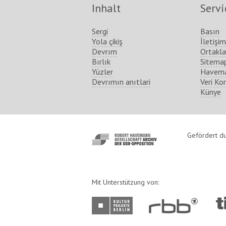
Inhalt
Servi
Sergi
Basın
Yola çikiş
İletişim
Devrım
Ortakla
Bırlık
Sitema
Yüzler
Havema
Devrımın anıtlari
Veri Ko
Künye
http://www.havemann-
Gefördert du
gesellschaft.de/
Mit Unterstützung von:
http://www.kulturprojekte-
http://www.rbb-
ht
berlin.de/
online.de/
ber