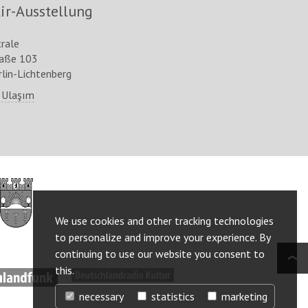
ir-Ausstellung
trale
raße 103
lin-Lichtenberg
 Ulaşım
http://www.berlin.de/ba-
lichtenberg/
We use cookies and other tracking technologies
to personalize and improve your experience. By
continuing to use our website you consent to
this.
ww.deutschlandfunk.de/
http://www.deutschlandradiokultur.de/
necessary
statistics
marketing