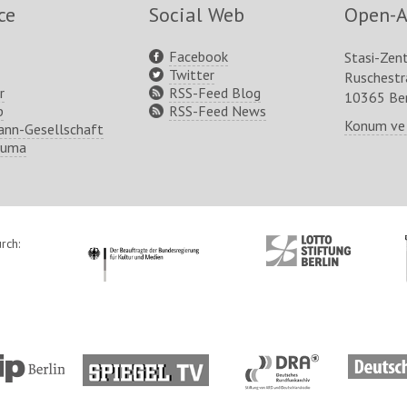
ce
Social Web
Open-A
Facebook
Stasi-Zen
Twitter
Ruschest
r
RSS-Feed Blog
10365 Ber
p
RSS-Feed News
Konum ve
nn-Gesellschaft
ruma
rch:
http://www.kulturstaatsminister.de
http://www.lotto-
stiftung-
berlin.de/
tp://www.tip-
http://www.spiegel.tv/
http://www.dra.de/
http://w
lin.de/