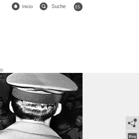
Inicio
ES
EN
FR
DE
TR
RU