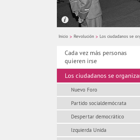
Quelle: picture-alliance/dpa/Wolfgan
Inicio
>
Revolución
>
Los ciudadanos se or
Cada vez más personas
quieren irse
Los ciudadanos se organiza
Nuevo Foro
Partido socialdemócrata
Despertar democrático
Izquierda Unida