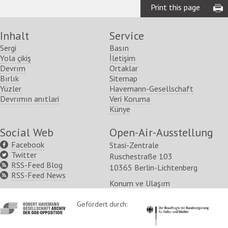
Print this page
Inhalt
Service
Sergi
Basın
Yola çikiş
İletişim
Devrım
Ortaklar
Bırlık
Sitemap
Yüzler
Havemann-Gesellschaft
Devrımın anıtlari
Veri Koruma
Künye
Social Web
Open-Air-Ausstellung
Facebook
Stasi-Zentrale
Twitter
Ruschestraße 103
RSS-Feed Blog
10365 Berlin-Lichtenberg
RSS-Feed News
Konum ve Ulaşım
http://www.havemann-
Gefördert durch:
http://www.kulturstaatsm
gesellschaft.de/