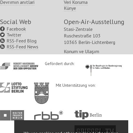
Devrımın anıtlari
Veri Koruma
Künye
Social Web
Open-Air-Ausstellung
Facebook
Stasi-Zentrale
Twitter
Ruschestraße 103
RSS-Feed Blog
10365 Berlin-Lichtenberg
RSS-Feed News
Konum ve Ulaşım
http://www.havemann-
Gefördert durch:
http://www.kulturstaatsm
gesellschaft.de/
http://www.lotto-
http://www.berlin.de/ba-
Mit Unterstützung von:
stiftung-
lichtenberg/
berlin.de/
http://www.kulturprojekte-
http://www.rbb-
http://www.tip-
berlin.de/
online.de/
berlin.de/
http://www.spiegel.tv/