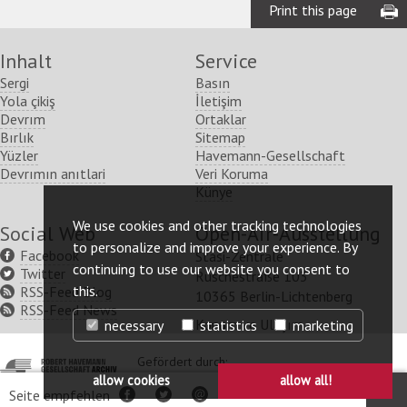
Print this page
Inhalt
Service
Sergi
Basın
Yola çikiş
İletişim
Devrım
Ortaklar
Bırlık
Sitemap
Yüzler
Havemann-Gesellschaft
Devrımın anıtlari
Veri Koruma
Künye
We use cookies and other tracking technologies
Social Web
Open-Air-Ausstellung
to personalize and improve your experience. By
Facebook
Stasi-Zentrale
continuing to use our website you consent to
Twitter
Ruschestraße 103
this.
RSS-Feed Blog
10365 Berlin-Lichtenberg
RSS-Feed News
Konum ve Ulaşım
necessary
statistics
marketing
http://www.havemann-
Gefördert durch:
http://www.kulturstaatsm
gesellschaft.de/
allow cookies
allow all!
Seite empfehlen
Facebook
Twitter
per