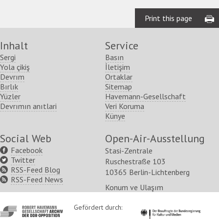
Print this page
Inhalt
Service
Sergi
Basın
Yola çikiş
İletişim
Devrım
Ortaklar
Bırlık
Sitemap
Yüzler
Havemann-Gesellschaft
Devrımın anıtlari
Veri Koruma
Künye
Social Web
Open-Air-Ausstellung
Facebook
Stasi-Zentrale
Twitter
Ruschestraße 103
RSS-Feed Blog
10365 Berlin-Lichtenberg
RSS-Feed News
Konum ve Ulaşım
http://www.havemann-
Gefördert durch:
http://www.kulturstaatsm
gesellschaft.de/