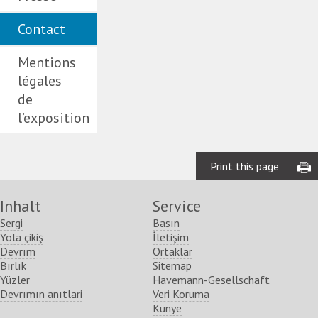
Contact
Mentions
légales
de
l’exposition
Print this page
Inhalt
Service
Sergi
Basın
Yola çikiş
İletişim
Devrım
Ortaklar
Bırlık
Sitemap
Yüzler
Havemann-Gesellschaft
Devrımın anıtlari
Veri Koruma
Künye