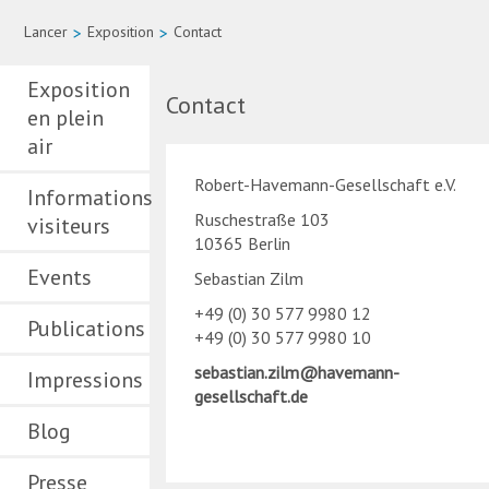
Lancer
>
Exposition
>
Contact
Exposition
Contact
en plein
air
Robert-Havemann-Gesellschaft e.V.
Informations
Ruschestraße 103
visiteurs
10365 Berlin
Events
Sebastian Zilm
+49 (0) 30 577 9980 12
Publications
+49 (0) 30 577 9980 10
sebastian.zilm@havemann-
Impressions
gesellschaft.de
Blog
Presse