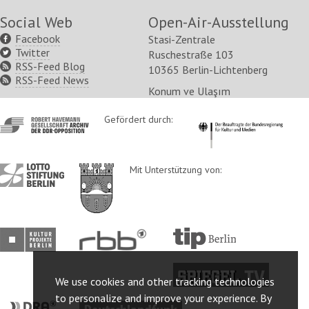
Social Web
Open-Air-Ausstellung
Facebook
Stasi-Zentrale
Twitter
Ruschestraße 103
RSS-Feed Blog
10365 Berlin-Lichtenberg
RSS-Feed News
Konum ve Ulaşım
http://www.havemann-
Gefördert durch:
http://www.kulturstaatsm
gesellschaft.de/
http://www.lotto-
http://www.berlin.de/ba-
Mit Unterstützung von:
stiftung-
lichtenberg/
berlin.de/
http://www.kulturprojekte-
http://www.rbb-
http://www.tip-
berlin.de/
online.de/
berlin.de/
http://www.spiegel.tv/
We use cookies and other tracking technologies
to personalize and improve your experience. By
http://www.dra.de/
http://www.deutschlandfunk.de/