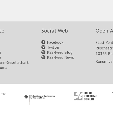
ce
Social Web
Open-A
Facebook
Stasi-Zen
Twitter
Ruschest
r
RSS-Feed Blog
10365 Ber
p
RSS-Feed News
Konum ve
nn-Gesellschaft
ruma
rch:
http://www.kulturstaatsminister.de
http://www.lotto-
stiftung-
berlin.de/