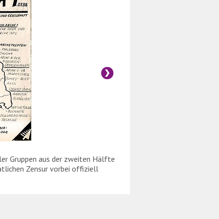
ller Gruppen aus der zweiten Hälfte
[Translate to Französic
tlichen Zensur vorbei offiziell
der 1980er Jahre. In di
verschwiegene Informat