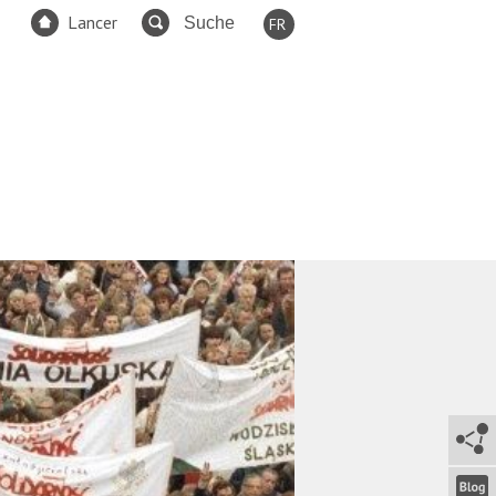
Lancer
FR
EN
DE
ES
TR
RU