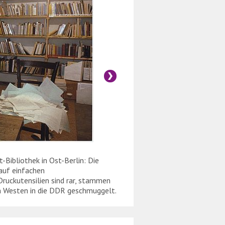
-Bibliothek in Ost-Berlin: Die
Im Herbst 1989 werden
auf einfachen
Flugblätter, Erklärunge
Druckutensilien sind rar, stammen
m Westen in die DDR geschmuggelt.