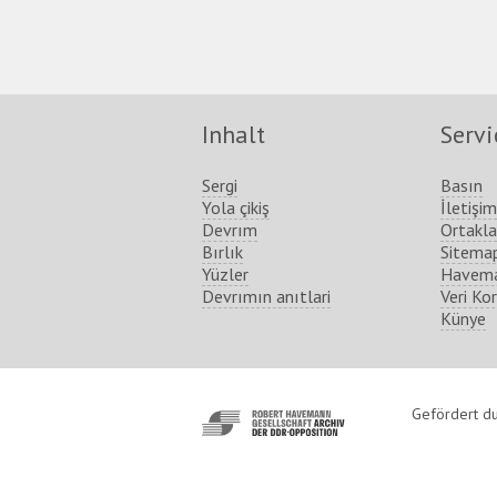
Inhalt
Servi
Sergi
Basın
Yola çikiş
İletişim
Devrım
Ortakla
Bırlık
Sitema
Yüzler
Havema
Devrımın anıtlari
Veri Ko
Künye
http://www.havemann-
Gefördert du
gesellschaft.de/