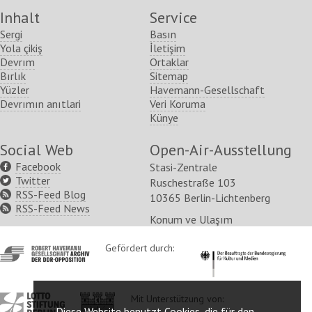
Inhalt
Service
Sergi
Basın
Yola çikiş
İletişim
Devrım
Ortaklar
Bırlık
Sitemap
Yüzler
Havemann-Gesellschaft
Devrımın anıtlari
Veri Koruma
Künye
Social Web
Open-Air-Ausstellung
Facebook
Stasi-Zentrale
Twitter
Ruschestraße 103
RSS-Feed Blog
10365 Berlin-Lichtenberg
RSS-Feed News
Konum ve Ulaşım
http://www.havemann-
Gefördert durch:
http://www.kulturstaatsm
gesellschaft.de/
http://www.lotto-
http://www.berlin.de/ba-
Mit Unterstützung von:
Diese Website benutzt Cookies, die für den