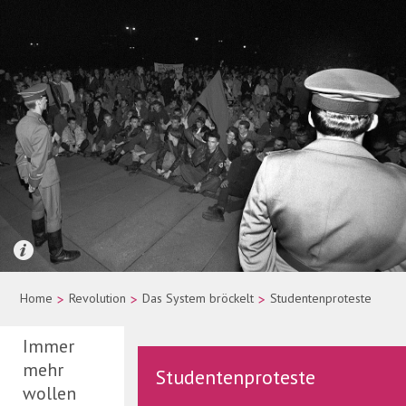
Quelle: picture-alliance/dpa/Wolfgang Kumm
Home
>
Revolution
>
Das System bröckelt
>
Studentenproteste
Immer
mehr
Studentenproteste
wollen