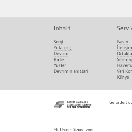
Inhalt
Servi
Sergi
Basın
Yola çikiş
İletişim
Devrım
Ortakla
Bırlık
Sitema
Yüzler
Havema
Devrımın anıtlari
Veri Ko
Künye
http://www.havemann-
Gefördert du
gesellschaft.de/
Mit Unterstützung von: