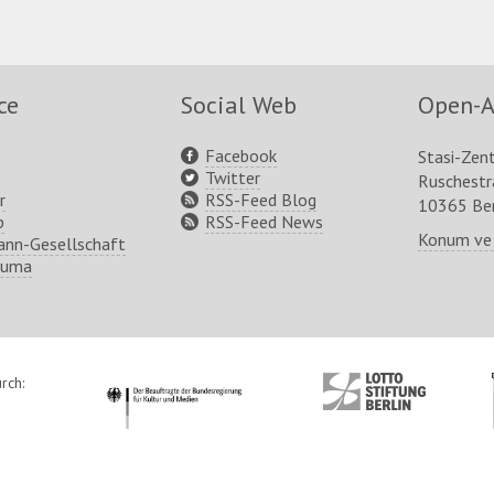
ce
Social Web
Open-A
Facebook
Stasi-Zen
Twitter
Ruschest
r
RSS-Feed Blog
10365 Ber
p
RSS-Feed News
Konum ve
nn-Gesellschaft
ruma
rch:
http://www.kulturstaatsminister.de
http://www.lotto-
stiftung-
berlin.de/