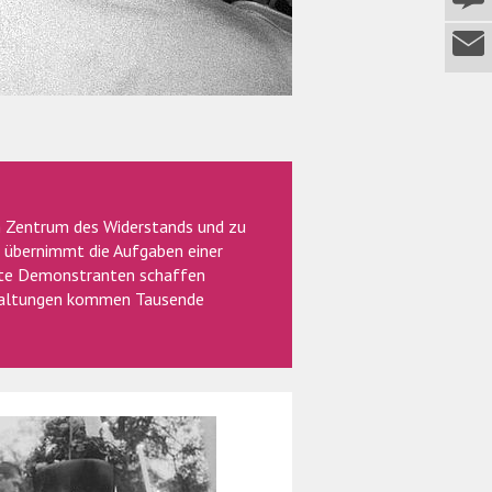
 Zentrum des Widerstands und zu
 übernimmt die Aufgaben einer
erte Demonstranten schaffen
staltungen kommen Tausende