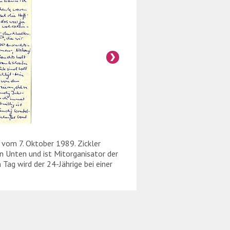
 vom 7. Oktober 1989. Zickler
Auszug aus dem Brief vo
on Unten und ist Mitorganisator der
engagiert sich in der o
ag wird der 24-Jährige bei einer
Mahnwache in der Geths
Demonstration in Berlin