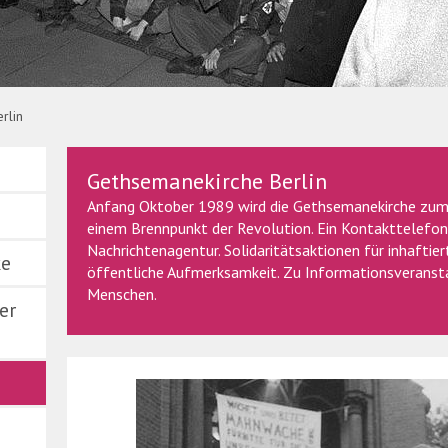
g Kumm
rlin
Gethsemanekirche Berlin
Anfang Oktober 1989 wird die Gethsemanekirche zum
einem Brennpunkt der Revolution. Ein Kontakttelefon
Nachrichtenagentur. Solidaritätsaktionen für inhafti
ke
öffentliche Aufmerksamkeit. Zu Informationsveran
Menschen.
er