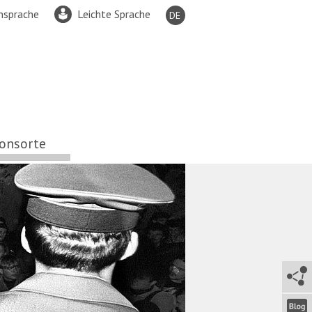
nsprache
Leichte Sprache
DE
EN
FR
ES
TR
RU
ionsorte