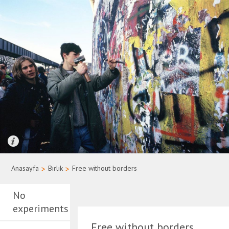
Quelle: Bundesregierung/Uwe Rau
Anasayfa
>
Bırlık
>
Free without borders
No
experiments
Free without borders