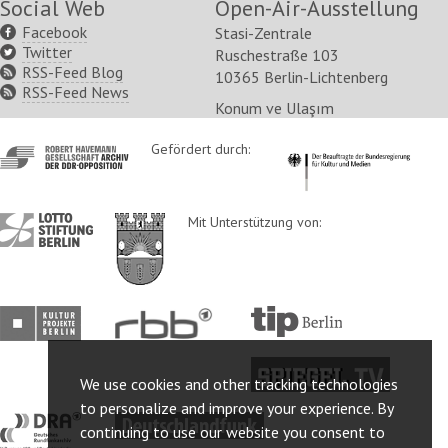
Social Web
Open-Air-Ausstellung
Facebook
Stasi-Zentrale
Twitter
Ruschestraße 103
RSS-Feed Blog
10365 Berlin-Lichtenberg
RSS-Feed News
Konum ve Ulaşım
http://www.havemann-
Gefördert durch:
http://www.kulturstaatsm
gesellschaft.de/
http://www.lotto-
http://www.berlin.de/ba-
Mit Unterstützung von:
stiftung-
lichtenberg/
berlin.de/
http://www.kulturprojekte-
http://www.rbb-
http://www.tip-
berlin.de/
online.de/
berlin.de/
http://www.spiegel.tv/
We use cookies and other tracking technologies
to personalize and improve your experience. By
http://www.dra.de/
http://www.deutschlandfunk.de/
continuing to use our website you consent to