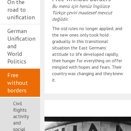
On the
Bu menü için henüz İngilizce
road to
Türkçe çeviri maalesef mevcut
unification
değildir.
The old rules no longer applied, and
German
the new ones only took hold
Unification
gradually. In this transitional
and
situation the East Germans’
World
attitude to life developed rapidly,
Politics
their hunger for everything on offer
mingled with hopes and fears. Their
country was changing and they knew
Free
it.
without
borders
Civil
Rights
activity
and
social