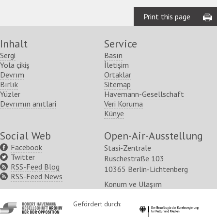
Print this page
Inhalt
Service
Sergi
Basın
Yola çikiş
İletişim
Devrım
Ortaklar
Bırlık
Sitemap
Yüzler
Havemann-Gesellschaft
Devrımın anıtlari
Veri Koruma
Künye
Social Web
Open-Air-Ausstellung
Facebook
Stasi-Zentrale
Twitter
Ruschestraße 103
RSS-Feed Blog
10365 Berlin-Lichtenberg
RSS-Feed News
Konum ve Ulaşım
http://www.havemann-
Gefördert durch:
http://www.kulturstaatsm
gesellschaft.de/