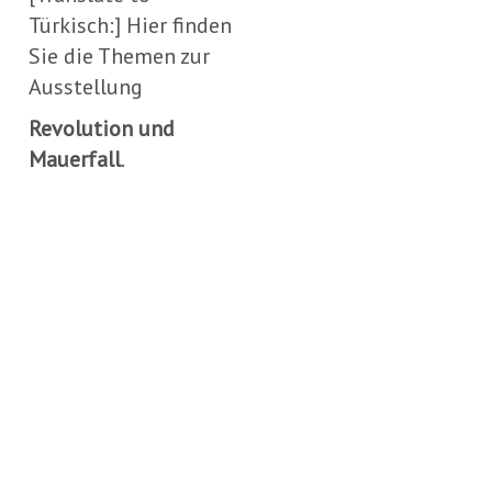
au
Türkisch:] Hier finden
ei
Sie die Themen zur
Th
Ausstellung
Be
Revolution und
Da
Mauerfall
.
ko
Si
au
ei
ne
Sei
Do
gi
es
me