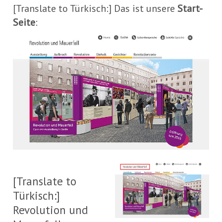
[Translate to Türkisch:] Das ist unsere
Start-
Seite
:
[T
to
[Translate to
Tür
Türkisch:]
Di
Revolution und
Th