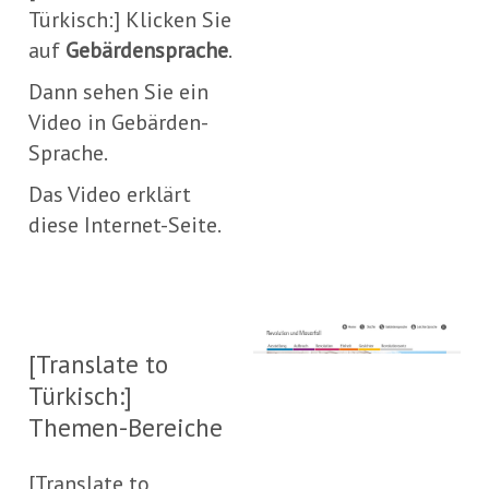
Türkisch:] Klicken Sie
auf
Gebärdensprache
.
Dann sehen Sie ein
Video in Gebärden-
Sprache.
Das Video erklärt
diese Internet-Seite.
[T
[Translate to
to
Türkisch:]
Tür
Themen-Bereiche
Kl
Si
[Translate to