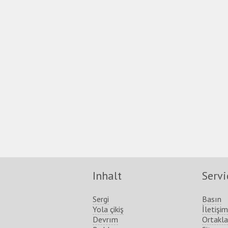
Inhalt
Servi
Sergi
Basın
Yola çikiş
İletişim
Devrım
Ortakla