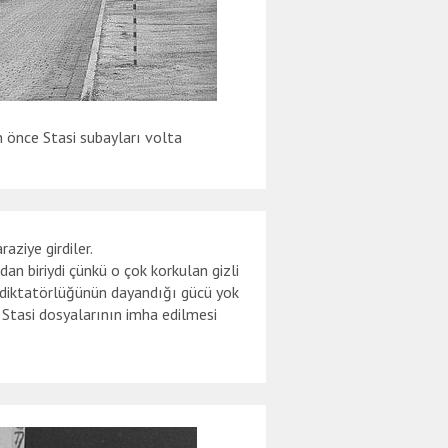
 önce Stasi subayları volta
Temmuz 1986’da Stasi M
aziye girdiler.
an biriydi çünkü o çok korkulan gizli
si diktatörlüğünün dayandığı gücü yok
 Stasi dosyalarının imha edilmesi