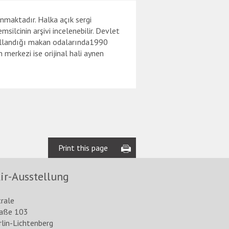
nmaktadır. Halka açık sergi
silcinin arşivi incelenebilir. Devlet
kullandığı makan odalarında1990
merkezi ise orijinal hali aynen
Print this page
ir-Ausstellung
trale
raße 103
lin-Lichtenberg