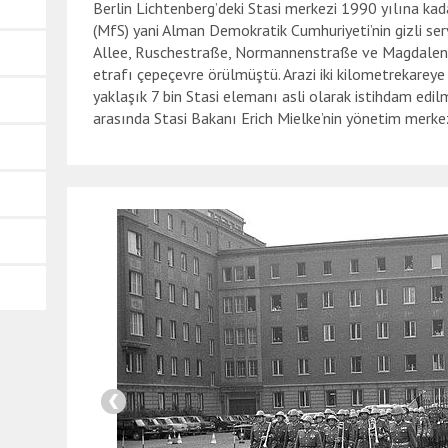
Berlin Lichtenberg’deki Stasi merkezi 1990 yılına ka
(MfS) yani Alman Demokratik Cumhuriyeti’nin gizli ser
Allee, Ruschestraße, Normannenstraße ve Magdalene
etrafı çepeçevre örülmüştü. Arazi iki kilometrekareye
yaklaşık 7 bin Stasi elemanı asli olarak istihdam edil
arasında Stasi Bakanı Erich Mielke’nin yönetim merk