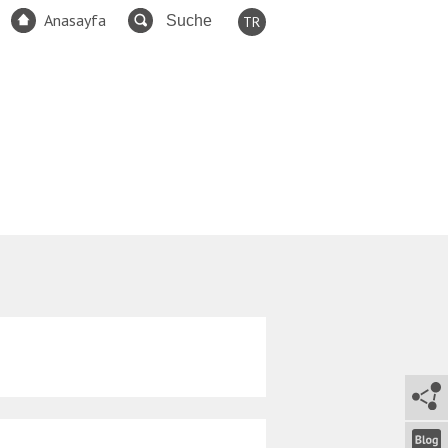
Anasayfa
TR
EN
FR
ES
DE
RU