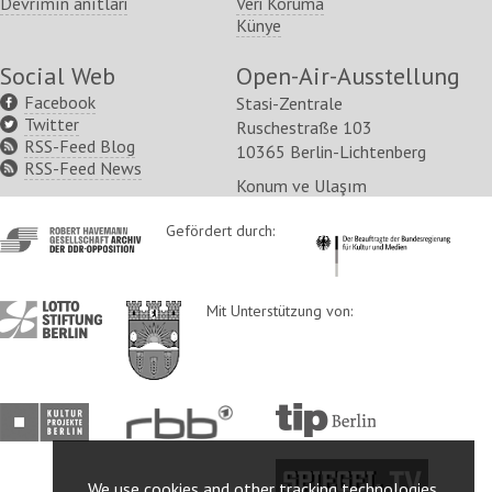
Devrımın anıtlari
Veri Koruma
Künye
Social Web
Open-Air-Ausstellung
Facebook
Stasi-Zentrale
Twitter
Ruschestraße 103
RSS-Feed Blog
10365 Berlin-Lichtenberg
RSS-Feed News
Konum ve Ulaşım
http://www.havemann-
Gefördert durch:
http://www.kulturstaatsm
gesellschaft.de/
http://www.lotto-
http://www.berlin.de/ba-
Mit Unterstützung von:
stiftung-
lichtenberg/
berlin.de/
http://www.kulturprojekte-
http://www.rbb-
http://www.tip-
berlin.de/
online.de/
berlin.de/
http://www.spiegel.tv/
We use cookies and other tracking technologies