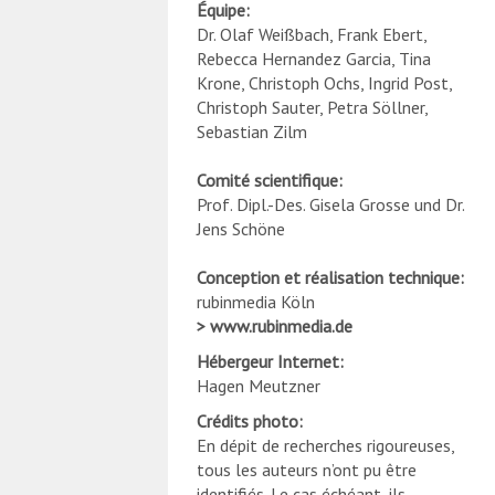
Équipe
:
Dr. Olaf Weißbach, Frank Ebert,
Rebecca Hernandez Garcia, Tina
Krone, Christoph Ochs, Ingrid Post,
Christoph Sauter, Petra Söllner,
Sebastian Zilm
Comité scientifique:
Prof. Dipl.-Des. Gisela Grosse und Dr.
Jens Schöne
Conception et réalisation technique:
rubinmedia Köln
www.rubinmedia.de
Hébergeur Internet
:
Hagen Meutzner
Crédits photo
:
En dépit de recherches rigoureuses,
tous les auteurs n’ont pu être
identifiés. Le cas échéant, ils