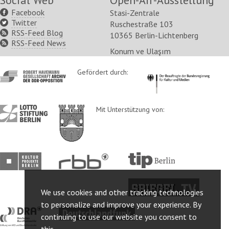
Social Web
Open-Air-Ausstellung
Facebook
Stasi-Zentrale
Twitter
Ruschestraße 103
RSS-Feed Blog
10365 Berlin-Lichtenberg
RSS-Feed News
Konum ve Ulaşım
http://www.havemann-
Gefördert durch:
http://www.kulturstaatsm
gesellschaft.de/
http://www.lotto-
http://www.berlin.de/ba-
Mit Unterstützung von:
stiftung-
lichtenberg/
berlin.de/
http://www.kulturprojekte-
http://www.rbb-
http://www.tip-
berlin.de/
online.de/
berlin.de/
http://www.spiegel.tv/
We use cookies and other tracking technologies
to personalize and improve your experience. By
http://www.dra.de/
http://www.deutschlandfunk.de/
continuing to use our website you consent to
this.