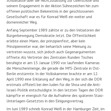
Schulklasse über die Nichtzulassung zur Oberschule und
seinem Engagement in der Aktion Sühnezeichen hin zum
offenen politischen Bekenntnis in der geschlossenen
Gesellschaft war es für Konrad Weiß ein weiter und
dornenreicher Weg.
Anfang September 1989 zählte er zu den Initiatoren der
Bürgerbewegung Demokratie Jetzt. Die Öffentlichkeit
erlebte einen Mann, der prinzipienfest, aber kein
Prinzipienreiter war, der beharrlich seine Meinung zu
vertreten wusste, sich jedoch auch Gegenargumenten
öffnete. Als Vertreter des Zentralen Runden Tisches
beruhigte er am 15. Januar 1990 vor laufenden Kameras
die Menschenmenge, die gerade die MfS-Zentrale in Ost-
Berlin erstürmte. In der Volkskammer brachte er am 12.
April 1990 eine Erklärung auf den Weg, in der sich die DDR
erstmals offiziell bei den Juden für die Shoa und die Anti-
Israel-Politik entschuldigte. In den letzten Tagen der DDR
kämpfte er energisch für die Aufnahme des späteren Stasi-
Unterlagen-Gesetztes in den Einigungsvertrag.
Im Juni 1989 schrieb Konrad Weiß in der Hamburger Zeit, im