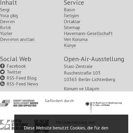
Inhalt
Service
Sergi
Basın
Yola çikiş
İletişim
Devrım
Ortaklar
Bırlık
Sitemap
Yüzler
Havemann-Gesellschaft
Devrımın anıtlari
Veri Koruma
Künye
Social Web
Open-Air-Ausstellung
Facebook
Stasi-Zentrale
Twitter
Ruschestraße 103
RSS-Feed Blog
10365 Berlin-Lichtenberg
RSS-Feed News
Konum ve Ulaşım
http://www.havemann-
Gefördert durch:
http://www.kulturstaatsm
gesellschaft.de/
http://www.lotto-
http://www.berlin.de/ba-
Mit Unterstützung von:
Diese Website benutzt Cookies, die für den
stiftung-
lichtenberg/