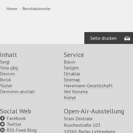
Home
>
Revolutionsorte
Seite drucken
Inhalt
Service
Sergi
Basın
Yola çikiş
İletişim
Devrım
Ortaklar
Bırlık
Sitemap
Yüzler
Havemann-Gesellschaft
Devrımın anıtlari
Veri Koruma
Künye
Social Web
Open-Air-Ausstellung
Facebook
Stasi-Zentrale
Twitter
Ruschestraße 103
RSS-Feed Blog
10365 Berlin-Lichtenberg