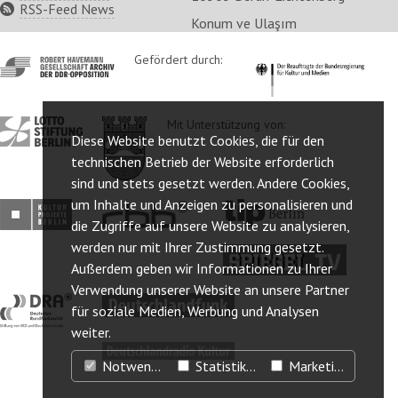
RSS-Feed News
Konum ve Ulaşım
http://www.havemann-
Gefördert durch:
http://www.kulturstaatsm
gesellschaft.de/
http://www.lotto-
http://www.berlin.de/ba-
Mit Unterstützung von:
Diese Website benutzt Cookies, die für den
stiftung-
lichtenberg/
berlin.de/
technischen Betrieb der Website erforderlich
sind und stets gesetzt werden. Andere Cookies,
um Inhalte und Anzeigen zu personalisieren und
http://www.kulturprojekte-
http://www.rbb-
http://www.tip-
die Zugriffe auf unsere Website zu analysieren,
berlin.de/
online.de/
berlin.de/
werden nur mit Ihrer Zustimmung gesetzt.
http://www.spiegel.tv/
Außerdem geben wir Informationen zu Ihrer
Verwendung unserer Website an unsere Partner
http://www.dra.de/
http://www.deutschlandfunk.de/
für soziale Medien, Werbung und Analysen
weiter.
http://www.deutschlandradiokultur.de/
Notwendig
Statistiken
Marketing