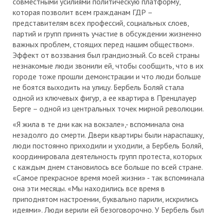
совместными усилиями политическую платформу,
которая позволит всем гражданам ГДР –
представителям всех профессий, социальных слоев,
партий и групп принять участие в обсуждении жизненно
важных проблем, стоящих перед нашим обществом».
Эффект от воззвания был грандиозный. Со всей страны
незнакомые люди звонили ей, чтобы сообщить, что в их
городе тоже прошли демонстрации и что люди больше
не боятся выходить на улицу. Бербель Боляй стала
одной из ключевых фигур, а ее квартира в Пренцлауер
Берге – одной из центральных точек мирной революции.
«Я жила в те дни как на вокзале»,- вспоминала она
незадолго до смерти. Двери квартиры были нараспашку,
люди постоянно приходили и уходили, а Бербель Боляй,
координировала деятельность групп протеста, которых
с каждым днем становилось все больше по всей стране.
«Самое прекрасное время моей жизни» - так вспоминала
она эти месяцы. «Мы находились все время в
приподнятом настроении, буквально парили, искрились
идеями». Люди верили ей безоговорочно. У Бербель был