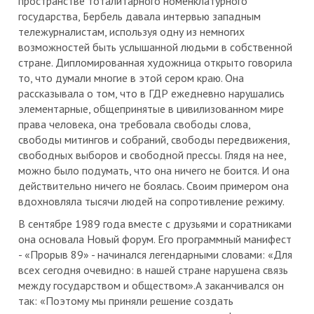
пространстве тоталитарного номенклатурного
государства, Бербель давала интервью западным
тележурналистам, используя одну из немногих
возможностей быть услышанной людьми в собственной
стране. Дипломированная художница открыто говорила
то, что думали многие в этой сером краю. Она
рассказывала о том, что в ГДР ежедневно нарушались
элементарные, общепринятые в цивилизованном мире
права человека, она требовала свободы слова,
свободы митингов и собраний, свободы передвижения,
свободных выборов и свободной прессы. Глядя на нее,
можно было подумать, что она ничего не боится. И она
действительно ничего не боялась. Своим примером она
вдохновляла тысячи людей на сопротивление режиму.
В сентябре 1989 года вместе с друзьями и соратниками
она основала Новый форум. Его программный манифест
- «Прорыв 89» - начинался легендарными словами: «Для
всех сегодня очевидно: в нашей стране нарушена связь
между государством и обществом».А заканчивался он
так: «Поэтому мы приняли решение создать