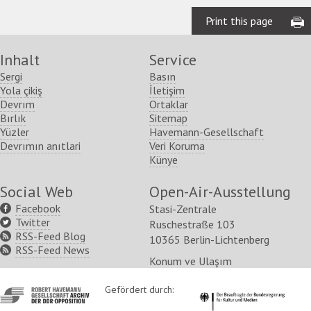
Print this page
Inhalt
Service
Sergi
Basın
Yola çikiş
İletişim
Devrım
Ortaklar
Bırlık
Sitemap
Yüzler
Havemann-Gesellschaft
Devrımın anıtlari
Veri Koruma
Künye
Social Web
Open-Air-Ausstellung
Facebook
Stasi-Zentrale
Twitter
Ruschestraße 103
RSS-Feed Blog
10365 Berlin-Lichtenberg
RSS-Feed News
Konum ve Ulaşım
http://www.havemann-
Gefördert durch:
http://www.kulturstaatsm
gesellschaft.de/