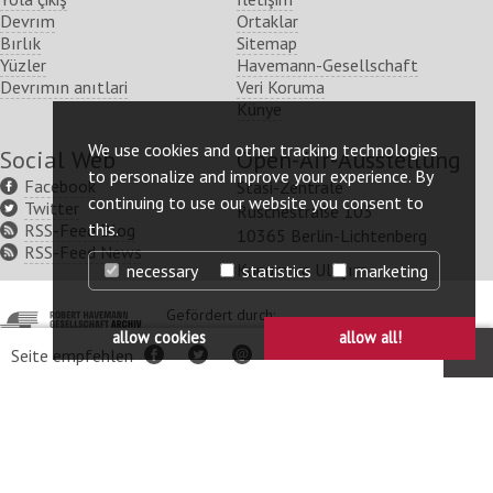
Devrım
Ortaklar
Bırlık
Sitemap
Yüzler
Havemann-Gesellschaft
Devrımın anıtlari
Veri Koruma
Künye
We use cookies and other tracking technologies
Social Web
Open-Air-Ausstellung
to personalize and improve your experience. By
Facebook
Stasi-Zentrale
continuing to use our website you consent to
Twitter
Ruschestraße 103
this.
RSS-Feed Blog
10365 Berlin-Lichtenberg
RSS-Feed News
Konum ve Ulaşım
necessary
statistics
marketing
http://www.havemann-
Gefördert durch:
http://www.kulturstaatsm
gesellschaft.de/
allow cookies
allow all!
Seite empfehlen
Facebook
Twitter
per
Mail
http://www.lotto-
http://www.berlin.de/ba-
Mit Unterstützung von:
stiftung-
lichtenberg/
berlin.de/