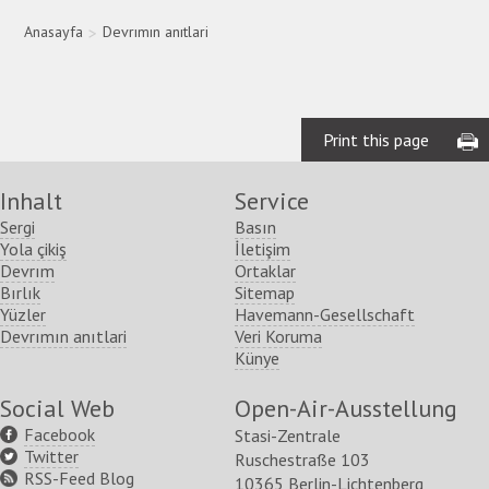
Anasayfa
>
Devrımın anıtlari
Print this page
Inhalt
Service
Sergi
Basın
Yola çikiş
İletişim
Devrım
Ortaklar
Bırlık
Sitemap
Yüzler
Havemann-Gesellschaft
Devrımın anıtlari
Veri Koruma
Künye
Social Web
Open-Air-Ausstellung
Facebook
Stasi-Zentrale
Twitter
Ruschestraße 103
RSS-Feed Blog
10365 Berlin-Lichtenberg