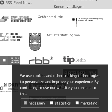
RSS-Feed News
Konum ve Ulaşım
http://www.havemann-
Gefördert durch:
http://www.kulturstaatsm
gesellschaft.de/
http://www.lotto-
http://www.berlin.de/ba-
Mit Unterstützung von:
stiftung-
lichtenberg/
berlin.de/
http://www.kulturprojekte-
http://www.rbb-
http://www.tip-
berlin.de/
online.de/
berlin.de/
http://www.spiegel.tv/
We use cookies and other tracking technologies
to personalize and improve your experience. By
http://www.dra.de/
http://www.deutschlandfunk.de/
continuing to use our website you consent to
this.
http://www.deutschlandradiokultur.de/
necessary
statistics
marketing