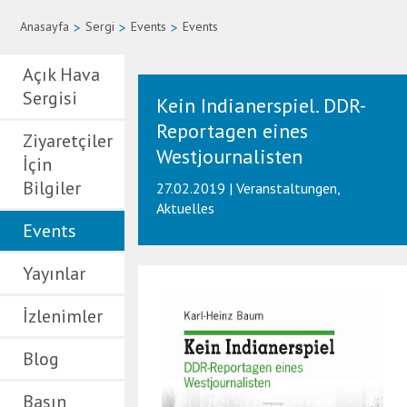
Anasayfa
>
Sergi
>
Events
>
Events
Açık Hava
Sergisi
Kein Indianerspiel. DDR-
Reportagen eines
Ziyaretçiler
Westjournalisten
İçin
Bilgiler
27.02.2019 | Veranstaltungen,
Aktuelles
Events
Yayınlar
İzlenimler
Blog
Basın