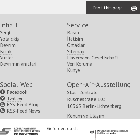
Print this page
Inhalt
Service
Sergi
Basın
Yola çikiş
İletişim
Devrım
Ortaklar
Bırlık
Sitemap
Yüzler
Havemann-Gesellschaft
Devrımın anıtlari
Veri Koruma
Künye
Social Web
Open-Air-Ausstellung
Facebook
Stasi-Zentrale
Twitter
Ruschestraße 103
RSS-Feed Blog
10365 Berlin-Lichtenberg
RSS-Feed News
Konum ve Ulaşım
http://www.havemann-
Gefördert durch:
http://www.kulturstaatsm
gesellschaft.de/