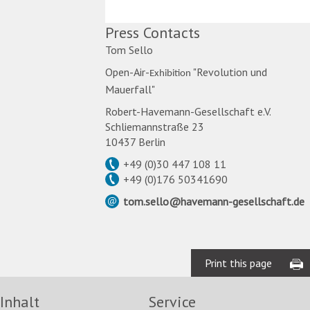
Press Contacts
Tom Sello
Open-Air-
"Revolution und
Exhibition
Mauerfall"
Robert-Havemann-Gesellschaft e.V.
Schliemannstraße 23
10437 Berlin
+49 (0)30 447 108 11
+49 (0)176 50341690
tom.sello
@
havemann-gesellschaft.de
Print this page
Inhalt
Service