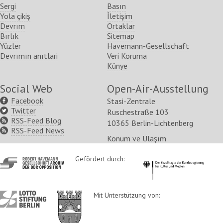
Sergi
Basın
Yola çikiş
İletişim
Devrım
Ortaklar
Bırlık
Sitemap
Yüzler
Havemann-Gesellschaft
Devrımın anıtlari
Veri Koruma
Künye
Social Web
Open-Air-Ausstellung
Facebook
Stasi-Zentrale
Twitter
Ruschestraße 103
RSS-Feed Blog
10365 Berlin-Lichtenberg
RSS-Feed News
Konum ve Ulaşım
http://www.havemann-
Gefördert durch:
http://www.kulturstaatsm
gesellschaft.de/
http://www.lotto-
http://www.berlin.de/ba-
Mit Unterstützung von:
stiftung-
lichtenberg/
berlin.de/