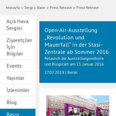
Anasayfa
>
Sergi
>
Basın
>
Press Release
>
Press Release
Açık Hava
Sergisi
Open-Air-Ausstellung
„Revolution und
Ziyaretçiler
Mauerfall“ in der Stasi-
İçin
Zentrale ab Sommer 2016
Bilgiler
Relaunch der Ausstellungswebsite
und Blogstart am 15. Januar 2016
Events
27.02.2019 | Berlin
Yayınlar
İzlenimler
Blog
Basın