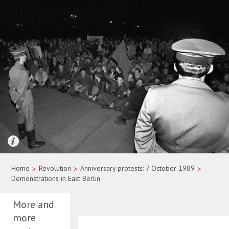
Quelle: picture-alliance/dpa/Wolfgang Kumm
Home
>
Revolution
>
Anniversary protests: 7 October 1989
>
Demonstrations in East Berlin
More and
more