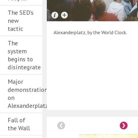
The SED’s
new
tactic
Alexanderplatz, by the World Clock.
The
system
begins to
disintegrate
Major
demonstration
on
Alexanderplatz
Fall of
the Wall