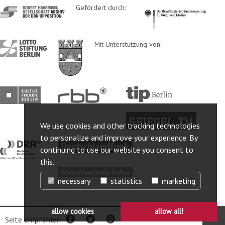
http://www.havemann-
Gefördert durch:
http://www.kulturstaatsm
gesellschaft.de/
http://www.lotto-
http://www.berlin.de/ba-
Mit Unterstützung von:
stiftung-
lichtenberg/
berlin.de/
http://www.kulturprojekte-
http://www.rbb-
http://www.tip-
berlin.de/
online.de/
berlin.de/
http://www.spiegel.tv/
We use cookies and other tracking technologies
to personalize and improve your experience. By
http://www.dra.de/
http://www.deutschlandfunk.de/
continuing to use our website you consent to
this.
http://www.deutschlandradiokultur.de/
necessary
statistics
marketing
allow cookies
allow all!
© 2025 Robert-Havemann-Gesellschaft
Webanalyse ausschalten
Seite empfehlen
Facebook
Twitter
per