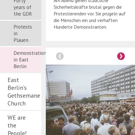
Forty
Am Abend gehen staatliche
years of
Sicherheitskräfte brutal gegen die
the GDR
Protestierenden vor. Sie prügeln auf
die Menschen ein und verhaften
Protests
Hunderte Demonstranten.
in
Plauen
Demonstrations
in East
Berlin
East
Berlin’s
Gethsemane
Church
WE are
the
People!