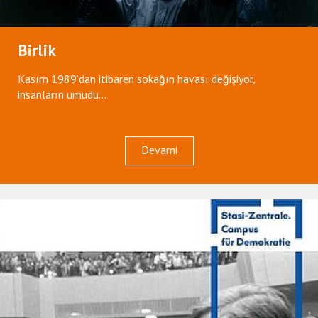
Birlik
Kasım 1989’dan itibaren sokağın havası değişiyor,
insanların umudu...
Devami