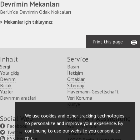
Devrimin Mekanları
Berlin’de Devrimin Odak Noktaları
Mekanlar için tıklayınız
Print this page
Inhalt
Service
Sergi
Basın
Yola çikiş
İletişim
Devrım
Ortaklar
Bırlık
Sitemap
Yüzler
Havemann-Gesellschaft
Devrımın anıtlari
Veri Koruma
Künye
We use cookies and other tracking technologies
Social Web
Open-Air-Ausstellung
to personalize and improve your experience. By
Facebook
Stasi-Zentrale
continuing to use our website you consent to
Twitter
Ruschestraße 103
this.
RSS-Feed Blog
10365 Berlin-Lichtenberg