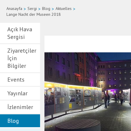
Anasayfa
>
Sergi
>
Blog
>
Aktuelles
>
Lange Nacht der Museen 2018
Açık Hava
Sergisi
Ziyaretçiler
İçin
Bilgiler
Events
Yayınlar
İzlenimler
Blog