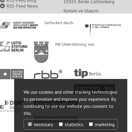
RSS-Feed Blog
10365 Berlin-Lichtenberg
RSS-Feed News
Konum ve Ulaşım
http://www.havemann-
Gefördert durch:
http://www.kulturstaatsm
gesellschaft.de/
http://www.lotto-
http://www.berlin.de/ba-
Mit Unterstützung von:
stiftung-
lichtenberg/
berlin.de/
http://www.kulturprojekte-
http://www.rbb-
http://www.tip-
berlin.de/
online.de/
berlin.de/
http://www.spiegel.tv/
We use cookies and other tracking technologies
to personalize and improve your experience. By
http://www.dra.de/
http://www.deutschlandfunk.de/
continuing to use our website you consent to
this.
http://www.deutschlandradiokultur.de/
necessary
statistics
marketing