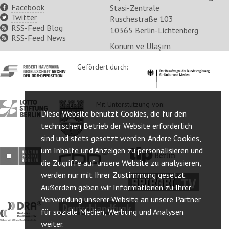
Facebook
Stasi-Zentrale
Twitter
Ruschestraße 103
RSS-Feed Blog
10365 Berlin-Lichtenberg
RSS-Feed News
Konum ve Ulaşım
http://www.havemann-
Gefördert durch:
http://www.kulturstaatsm
gesellschaft.de/
http://www.lotto-
http://www.berlin.de/ba-
Mit Unterstützung von:
Diese Website benutzt Cookies, die für den
stiftung-
lichtenberg/
berlin.de/
technischen Betrieb der Website erforderlich
sind und stets gesetzt werden. Andere Cookies,
um Inhalte und Anzeigen zu personalisieren und
http://www.kulturprojekte-
http://www.rbb-
http://www.tip-
die Zugriffe auf unsere Website zu analysieren,
berlin.de/
online.de/
berlin.de/
werden nur mit Ihrer Zustimmung gesetzt.
http://www.spiegel.tv/
Außerdem geben wir Informationen zu Ihrer
Verwendung unserer Website an unsere Partner
http://www.dra.de/
http://www.deutschlandfunk.de/
für soziale Medien, Werbung und Analysen
weiter.