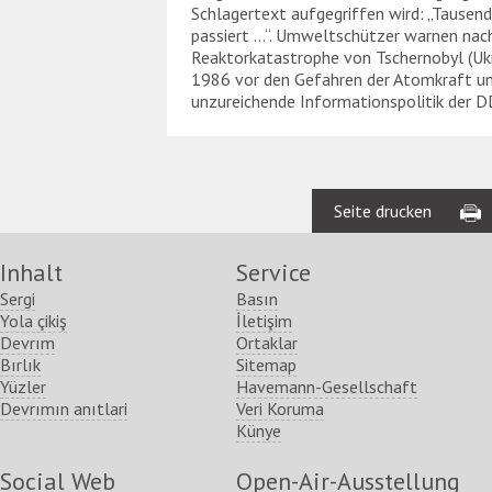
Schlagertext aufgegriffen wird: „Tausend
passiert ...“. Umweltschützer warnen nac
Reaktorkatastrophe von Tschernobyl (Ukr
1986 vor den Gefahren der Atomkraft und 
unzureichende Informationspolitik der 
Seite drucken
Inhalt
Service
Sergi
Basın
Yola çikiş
İletişim
Devrım
Ortaklar
Bırlık
Sitemap
Yüzler
Havemann-Gesellschaft
Devrımın anıtlari
Veri Koruma
Künye
Social Web
Open-Air-Ausstellung