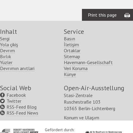
Print this page
Inhalt
Service
Sergi
Basın
Yola çikiş
İletişim
Devrım
Ortaklar
Bırlık
Sitemap
Yüzler
Havemann-Gesellschaft
Devrımın anıtlari
Veri Koruma
Künye
Social Web
Open-Air-Ausstellung
Facebook
Stasi-Zentrale
Twitter
Ruschestraße 103
RSS-Feed Blog
10365 Berlin-Lichtenberg
RSS-Feed News
Konum ve Ulaşım
http://www.havemann-
Gefördert durch:
http://www.kulturstaatsm