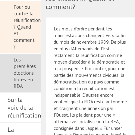
comment?
Pour ou
contre la
réunification
? Quand
Les mots d'ordre pendant les
et
manifestations changent vers la fin
comment
du mois de novembre 1989. De plus
?
en plus d’Allemands de l’Est
réclament la réunification comme
Les
moyen d'accéder à la démocratie et
premières
à la prospérité. Par contre, pour une
élections
partie des mouvements civiques, la
libres en
démocratisation du pays comme
RDA
condition à la réunification est
indispensable. D'autres encore
Sur la
veulent que la RDA reste autonome
voie de la
et craignent une annexion par
réunification
l’Ouest. Ils plaident pour une «
alternative socialiste » à la RFA,
consignée dans l'appel « Für unser
La
Land », « Pour notre pays », lancé le