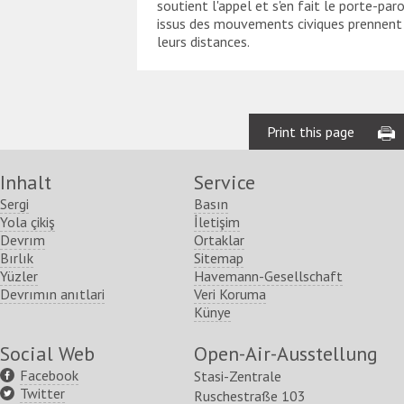
soutient l'appel et s'en fait le porte-paro
issus des mouvements civiques prennent 
leurs distances.
Print this page
Inhalt
Service
Sergi
Basın
Yola çikiş
İletişim
Devrım
Ortaklar
Bırlık
Sitemap
Yüzler
Havemann-Gesellschaft
Devrımın anıtlari
Veri Koruma
Künye
Social Web
Open-Air-Ausstellung
Facebook
Stasi-Zentrale
Twitter
Ruschestraße 103