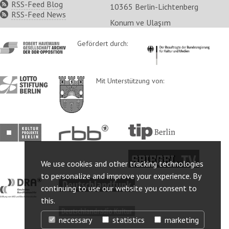
RSS-Feed Blog
10365 Berlin-Lichtenberg
RSS-Feed News
Konum ve Ulaşım
http://www.havemann-
Gefördert durch:
http://www.kulturstaatsm
gesellschaft.de/
http://www.lotto-
http://www.berlin.de/ba-
Mit Unterstützung von:
stiftung-
lichtenberg/
berlin.de/
http://www.kulturprojekte-
http://www.rbb-
http://www.tip-
berlin.de/
online.de/
berlin.de/
http://www.spiegel.tv/
We use cookies and other tracking technologies
to personalize and improve your experience. By
http://www.dra.de/
http://www.deutschlandfunk.de/
continuing to use our website you consent to
this.
http://www.deutschlandradiokultur.de/
necessary
statistics
marketing