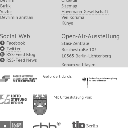
Devrım
Ortaklar
Bırlık
Sitemap
Yüzler
Havemann-Gesellschaft
Devrımın anıtlari
Veri Koruma
Künye
Social Web
Open-Air-Ausstellung
Facebook
Stasi-Zentrale
Twitter
Ruschestraße 103
RSS-Feed Blog
10365 Berlin-Lichtenberg
RSS-Feed News
Konum ve Ulaşım
http://www.havemann-
Gefördert durch:
http://www.kulturstaatsm
gesellschaft.de/
http://www.lotto-
http://www.berlin.de/ba-
Mit Unterstützung von:
stiftung-
lichtenberg/
berlin.de/
http://www.kulturprojekte-
http://www.rbb-
http://www.tip-