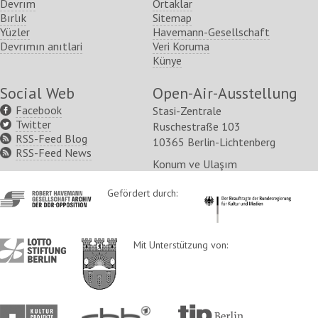
Devrım
Ortaklar
Bırlık
Sitemap
Yüzler
Havemann-Gesellschaft
Devrımın anıtlari
Veri Koruma
Künye
Social Web
Open-Air-Ausstellung
Facebook
Stasi-Zentrale
Twitter
Ruschestraße 103
RSS-Feed Blog
10365 Berlin-Lichtenberg
RSS-Feed News
Konum ve Ulaşım
http://www.havemann-
Gefördert durch:
http://www.kulturstaatsm
gesellschaft.de/
http://www.lotto-
http://www.berlin.de/ba-
Mit Unterstützung von:
stiftung-
lichtenberg/
berlin.de/
http://www.kulturprojekte-
http://www.rbb-
http://www.tip-