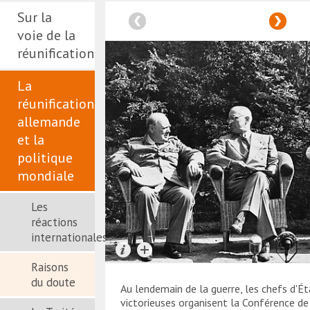
Sur la
voie de la
réunification
La
réunification
allemande
et la
politique
mondiale
Les
réactions
internationales
Raisons
du doute
Au lendemain de la guerre, les chefs d'É
victorieuses organisent la Conférence de