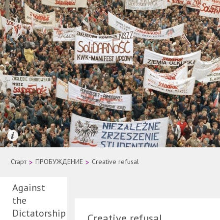
Quelle: AP Photo
Старт
>
ПРОБУЖДЕНИЕ
>
Creative refusal
Against
the
Dictatorship
Creative refusal