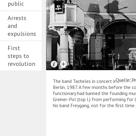
public
Arrests
and
expulsions
First
steps to
revolution
Quelle: Pr
Que
The band Tacheles in concert in the Zion
Berlin, 1987. A few months before the co
functionary had banned the founding mus
Greiner-Pol (top l.) from performing for l
his band Freygang, not for the first time.