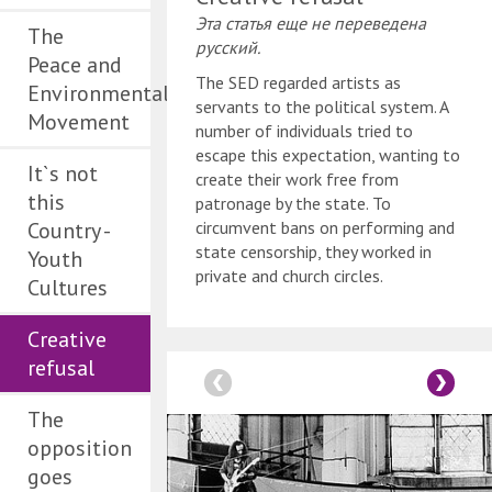
Эта статья еще не переведена
The
русский.
Peace and
The SED regarded artists as
Environmental
servants to the political system. A
Movement
number of individuals tried to
escape this expectation, wanting to
It`s not
create their work free from
this
patronage by the state. To
Country -
circumvent bans on performing and
state censorship, they worked in
Youth
private and church circles.
Cultures
Creative
refusal
The
opposition
goes