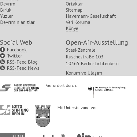
Devrım
Ortaklar
Bırlık
Sitemap
Yüzler
Havemann-Gesellschaft
Devrımın anıtlari
Veri Koruma
Künye
Social Web
Open-Air-Ausstellung
Facebook
Stasi-Zentrale
Twitter
Ruschestraße 103
RSS-Feed Blog
10365 Berlin-Lichtenberg
RSS-Feed News
Konum ve Ulaşım
http://www.havemann-
Gefördert durch:
http://www.kulturstaatsm
gesellschaft.de/
http://www.lotto-
http://www.berlin.de/ba-
Mit Unterstützung von:
stiftung-
lichtenberg/
berlin.de/
http://www.kulturprojekte-
http://www.rbb-
http://www.tip-