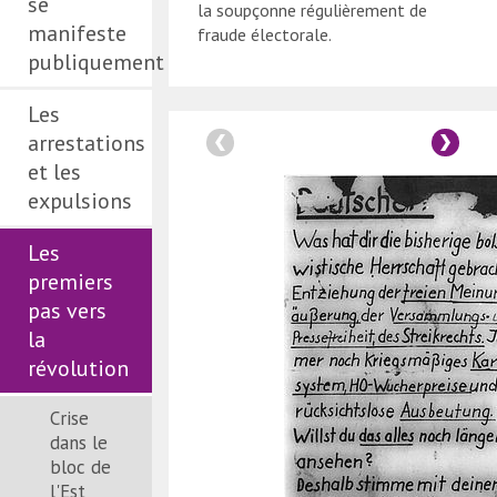
se
la soupçonne régulièrement de
manifeste
fraude électorale.
publiquement
Les
arrestations
et les
expulsions
Les
premiers
pas vers
la
révolution
Crise
dans le
bloc de
l'Est