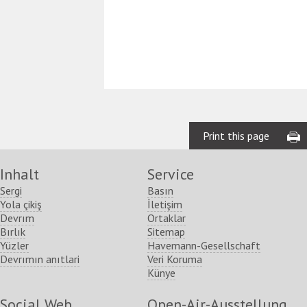
Print this page
Inhalt
Service
Sergi
Basın
Yola çikiş
İletişim
Devrım
Ortaklar
Bırlık
Sitemap
Yüzler
Havemann-Gesellschaft
Devrımın anıtlari
Veri Koruma
Künye
Social Web
Open-Air-Ausstellung