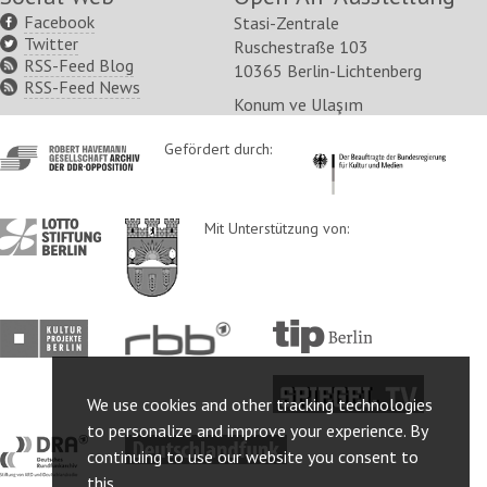
Facebook
Stasi-Zentrale
Twitter
Ruschestraße 103
RSS-Feed Blog
10365 Berlin-Lichtenberg
RSS-Feed News
Konum ve Ulaşım
http://www.havemann-
Gefördert durch:
http://www.kulturstaatsm
gesellschaft.de/
http://www.lotto-
http://www.berlin.de/ba-
Mit Unterstützung von:
stiftung-
lichtenberg/
berlin.de/
http://www.kulturprojekte-
http://www.rbb-
http://www.tip-
berlin.de/
online.de/
berlin.de/
http://www.spiegel.tv/
We use cookies and other tracking technologies
to personalize and improve your experience. By
http://www.dra.de/
http://www.deutschlandfunk.de/
continuing to use our website you consent to
this.