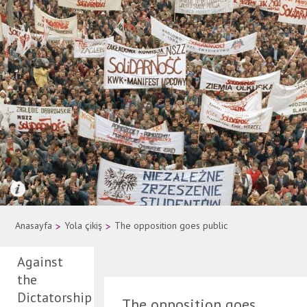
Quelle: AP Photo
Anasayfa
>
Yola çikiş
>
The opposition goes public
Against
the
Dictatorship
The opposition goes