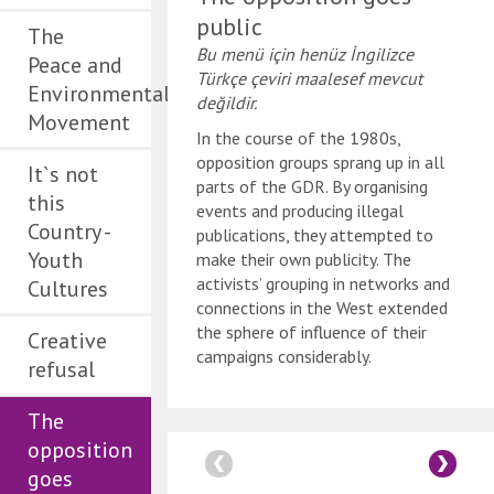
public
The
Bu menü için henüz İngilizce
Peace and
Türkçe çeviri maalesef mevcut
Environmental
değildir.
Movement
In the course of the 1980s,
opposition groups sprang up in all
It`s not
parts of the GDR. By organising
this
events and producing illegal
Country -
publications, they attempted to
Youth
make their own publicity. The
activists’ grouping in networks and
Cultures
connections in the West extended
the sphere of influence of their
Creative
campaigns considerably.
refusal
The
opposition
goes