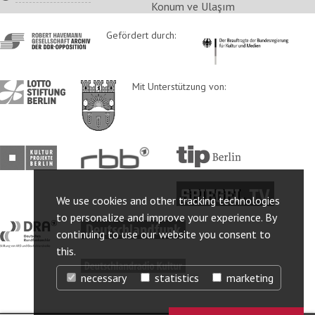
Konum ve Ulaşım
http://www.havemann-
Gefördert durch:
http://www.kulturstaatsm
gesellschaft.de/
http://www.lotto-
http://www.berlin.de/ba-
Mit Unterstützung von:
stiftung-
lichtenberg/
berlin.de/
http://www.kulturprojekte-
http://www.rbb-
http://www.tip-
berlin.de/
online.de/
berlin.de/
http://www.spiegel.tv/
We use cookies and other tracking technologies
to personalize and improve your experience. By
http://www.dra.de/
http://www.deutschlandfunk.de/
continuing to use our website you consent to
this.
http://www.deutschlandradiokultur.de/
necessary
statistics
marketing