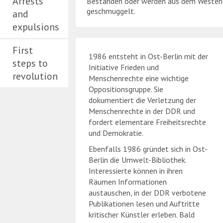
Arrests
Beständen oder werden aus dem Westen 
geschmuggelt.
and
expulsions
First
1986 entsteht in Ost-Berlin mit der
steps to
Initiative Frieden und
revolution
Menschenrechte eine wichtige
Oppositionsgruppe. Sie
dokumentiert die Verletzung der
Menschenrechte in der DDR und
fordert elementare Freiheitsrechte
und Demokratie.
Ebenfalls 1986 gründet sich in Ost-
Berlin die Umwelt-Bibliothek.
Interessierte können in ihren
Räumen Informationen
austauschen, in der DDR verbotene
Publikationen lesen und Auftritte
kritischer Künstler erleben. Bald