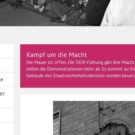
g Kumm
Kampf um die Macht
Die Mauer ist offen. Die DDR-Führung gibt ihre Macht a
reißen die Demonstrationen nicht ab. Es kommt zu Str
Gebäude des Staatssicherheitsdienstes werden beset
ke
er