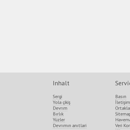
Inhalt
Servi
Sergi
Basın
Yola çikiş
İletişim
Devrım
Ortakla
Bırlık
Sitema
Yüzler
Havema
Devrımın anıtlari
Veri Ko