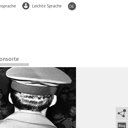
nsprache
Leichte Sprache
DE
EN
FR
ES
TR
RU
ionsorte