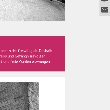
ber nicht freiwillig ab. Deshalb
eiks und Gefängnisrevolten.
zt und freie Wahlen erzwungen.