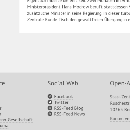
Eigentlich müsste die erst seit zwei Monaten im Amt 
Ministerpräsident Hans Modrow beruft stattdessen V
zusätzliche Minister in seine Regierung. In dieser tur
Zentrale Runde Tisch den gewaltfreien Übergang in 
ce
Social Web
Open-A
Facebook
Stasi-Zen
Twitter
Ruschest
r
RSS-Feed Blog
10365 Ber
p
RSS-Feed News
Konum ve
nn-Gesellschaft
ruma