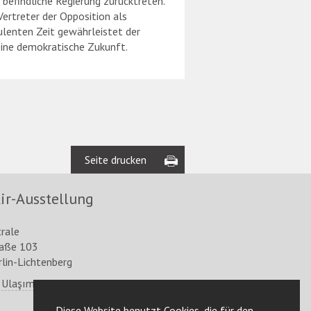
befindliche Regierung zurücktreten.
ertreter der Opposition als
bulenten Zeit gewährleistet der
eine demokratische Zukunft.
Seite drucken
ir-Ausstellung
trale
raße 103
lin-Lichtenberg
 Ulaşım
Diese Website benutzt Cookies, die für den